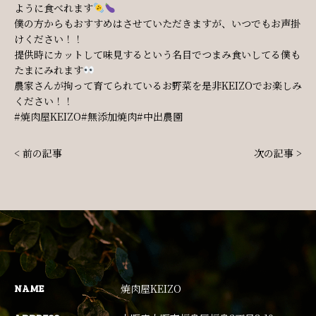
ように食べれます
僕の方からもおすすめはさせていただきますが、いつでもお声掛
けください！！
提供時にカットして味見するという名目でつまみ食いしてる僕も
たまにみれます
農家さんが拘って育てられているお野菜を是非KEIZOでお楽しみ
ください！！
#焼肉屋KEIZO#無添加焼肉#中出農園
< 前の記事
次の記事 >
NAME
焼肉屋KEIZO